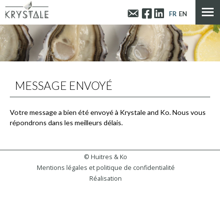
Panneau de gestion des cookies
CONTACTEZ
FACEBOOK
LINKEDIN
FR
EN
HUITRES
&
KO
MESSAGE ENVOYÉ
Votre message a bien été envoyé à Krystale and Ko. Nous vous
répondrons dans les meilleurs délais.
© Huitres & Ko
Mentions légales et politique de confidentialité
Réalisation